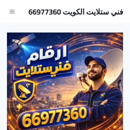
لتجاوز
فني ستلايت الكويت 66977360
لى
لمحتوى