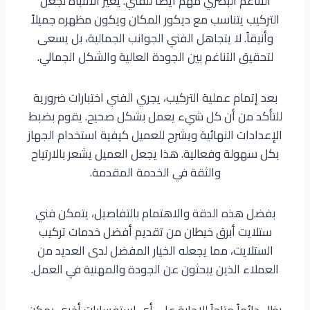
التناغم البصري مهم أيضًا للفني. يُعير الانتباه لجعل
التركيب يتناسب مع ديكور المكان ويكون مظهره جميلاً
وأنيقاً. لا يتجاهل الفني الجوانب الجمالية، بل يسعى
لتحقيق التناغم بين الجودة العالية والشكل الجمالي.
بعد إتمام عملية التركيب، يجري الفني اختبارات ضرورية
للتأكد من أن كل شيء يعمل بشكل صحيح. يقوم بضبط
الإعدادات النهائية ويشرح للعميل كيفية استخدام الجهاز
بكل سهولة وفعالية. هذا يجعل العميل يشعر بالارتياح
والثقة في الخدمة المقدمة.
بفضل هذه الدقة والاهتمام بالتفاصيل، يتمكن فني
ستلايت أبرق خيطان من تقديم أفضل خدمات تركيب
الستلايت، مما يجعله الخيار المفضل لدى العديد من
العملاء الذين يبحثون عن الجودة والمهنية في العمل.
يظل دائماً متاحاً للإجابة على أي استفسارات أخرى يمكن