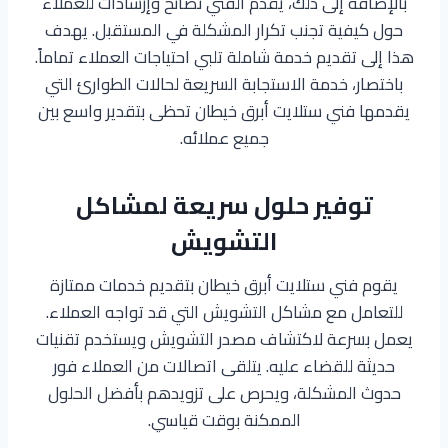
بالإضافة إلى ذلك، يقدم الفني نصائح وإرشادات للعملاء
حول كيفية تجنب تكرار المشكلة في المستقبل. يهدف
هذا إلى تقديم خدمة شاملة تلبي احتياجات العملاء تماماً.
باختصار، خدمة الاستجابة السريعة لحالات الطوارئ التي
يقدمها فني ستلايت أبرق خيطان تحظى بتقدير واسع بين
جميع عملائه.
توفير حلول سريعة لمشاكل
التشويش
يقوم فني ستلايت أبرق خيطان بتقديم خدمات ممتازة
للتعامل مع مشاكل التشويش التي قد تواجه العملاء.
يعمل بسرعة لاكتشاف مصدر التشويش ويستخدم تقنيات
حديثة للقضاء عليه. يتلقى اتصالات من العملاء فور
حدوث المشكلة، ويحرص على تزويدهم بأفضل الحلول
الممكنة بوقت قياسي.