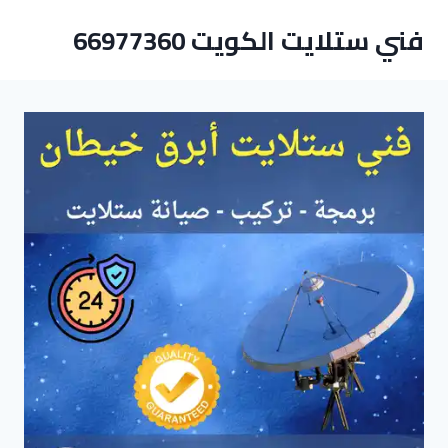
لتجاوز
فني ستلايت الكويت 66977360
لى
لمحتوى