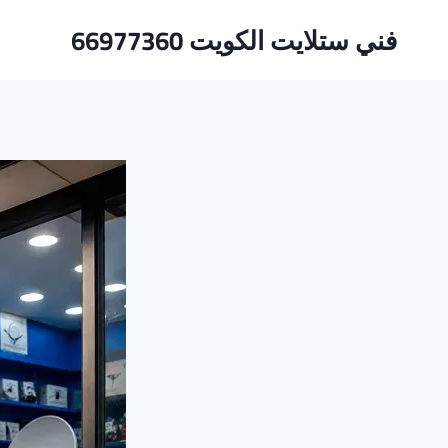
لتجاوز
فني ستلايت الكويت 66977360
لى
لمحتوى