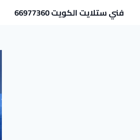
لتجاوز
فني ستلايت الكويت 66977360
لى
لمحتوى