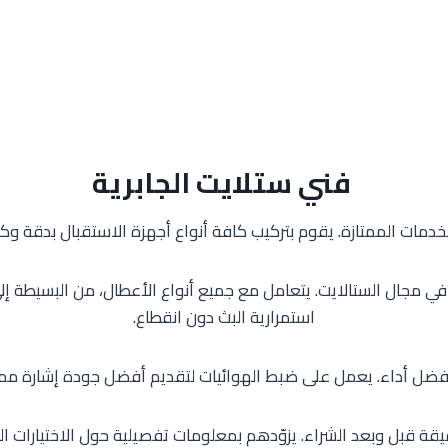
فني ستلايت الجابرية
مات الممتازة. يقوم بتركيب كافة أنواع أجهزة الاستقبال بدقة وك
مجال الستالايت. يتعامل مع جميع أنواع الأعطال، من البسيطة 
استمرارية البث دون انقطاع.
ان أفضل أداء. يعمل على ضبط الهوائيات لتقديم أفضل جودة إشارة م
قة قبل وبعد الشراء. يزوّدهم بمعلومات تفصيلية حول الاختيارات المت