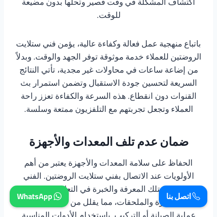
اكتشاف المشكلة في وقت قصير وتحلها بدون مضيعة
للوقت.
باتباع منهجية عمل فعالة وكفاءة عالية، يؤمن فني ستلايت
الروضتين للعملاء خدمة موثوقة توفر الجهد والوقت. وبدلاً
من إضاعة ساعات في محاولات غير مجدية، تأتي النتائج
السريعة لتحسين جودة الاستقبال وتضمن استمرار بث
القنوات دون انقطاع. هذه السرعة والكفاءة تعزز راحة
العملاء وتجعل تجربتهم مع التلفزيون ممتعة وسلسة.
ضمان عدم تلف المعدات والأجهزة
الحفاظ على سلامة المعدات والأجهزة يعتبر من أهم
الأولويات عند الاتصال بفني ستلايت الروضتين. الفني
المحترف يمتلك المعرفة والخبرة في التعامل مع مختلف
اتصل بنا
WhatsApp
أنواع الأجهزة والملحقات، مما يقلل من خطر تلفها أثناء
عملية الصيانة أو التركيب. باستخدام الأدوات المناسبة