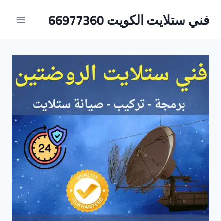
لتجاوز
فني ستلايت الكويت 66977360
لى
لمحتوى