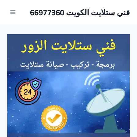
لتجاوز
فني ستلايت الكويت 66977360
لى
لمحتوى