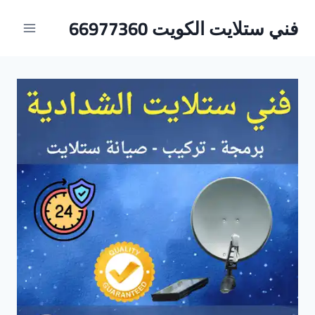
لتجاوز
فني ستلايت الكويت 66977360
لى
لمحتوى