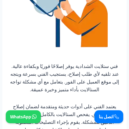
فني ستلايت الشدادية يوفر إصلاحًا فوريًا وبكفاءة عالية.
عند تلقيه لأي طلب إصلاح، يستجيب الفني بسرعة ويتجه
إلى موقع العميل على الفور. يتعامل مع أي مشكلة تواجه
الستالايت بأداء متميز وخبرة عميقة.
يعتمد الفني على أدوات حديثة ومتقدمة لضمان إصلاح
سريع ودقيق. يفحص الستالايت بالكامل ويحدد السبب
اتصل بنا
WhatsApp
الدقيق للمشكلة. يقوم بإجراء التصليحات المطلوبة