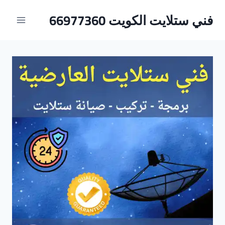
لتجاوز
فني ستلايت الكويت 66977360
لى
لمحتوى