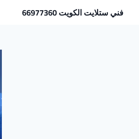
لتجاوز
فني ستلايت الكويت 66977360
لى
لمحتوى