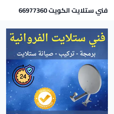
لتجاوز
فني ستلايت الكويت 66977360
لى
لمحتوى