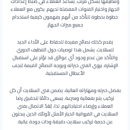
وتنظيمها بشكل مرتب. يساعد العملاء في ضبط إعدادات
الجهاز واختيار القنوات المفضلة لديهم. يكون مع العملاء
خطوة بخطوة للتأكد من أنهم يفهمون كيفية استخدام
جميع ميزات الجهاز.
يقدم كذلك نصائح مفيدة للحفاظ على الأداء الجيد
للستلايت. يشمل هذا توصيات حول التنظيف الدوري
والتأكد من عدم وجود أي عوائق قد تؤثر على استقبال
الإشارة. يروي الفني خبراته ويوجه النصائح القيمة لتجنب
الأعطال المستقبلية.
بفضل خبرته ومهاراته العالية، يضمن فني الستلايت أن كل
تركيب يتم بفعالية وسرعة. يسعى دائمًا لتحقيق رضا
العملاء وإرضاء احتياجاتهم. لذا، يُعَدّ الاتصال بفني
الستلايت في الفروانية الخيار الأمثل لأولئك الذين يبحثون
عن خدمة تركيب ستلايت دقيقة وذات جودة عالية.