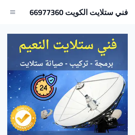
لتجاوز
فني ستلايت الكويت 66977360
لى
لمحتوى