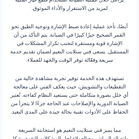
لمزيد من الاستقرار والأداء الموثوق.
أيضًا، تأخذ عملية إعادة ضبط الإشارة وتوجيه الطبق نحو
القمر الصحيح حيزًا كبيرًا في الصيانة. يتم التأكد من أن
الإشارة قوية ومستقرة لتجنب تكرار المشكلات في
المستقبل. يسعى فني ستلايت النعيم لضمان تقديم خدمة
سريعة وفعّالة توفر الوقت والجهد للعملاء.
تستهدف هذه الخدمة توفير تجربة مشاهدة خالية من
التقطيعات والتشويش، حيث يعكف الفني على معالجة
أي خلل بصورة متكاملة حتى يستعيد النظام كفاءته. تُعتبر
الصيانة الدورية والإصلاحات عند الحاجة جزءًا لا يتجزأ من
الحفاظ على الأدوات تقنية بحالة جيدة على المدى البعيد.
مما يميز فني ستلايت النعيم هو استجابته السريعة
واتصاله المباشر مع العملاء لحل المشكلات التقنية بشكل