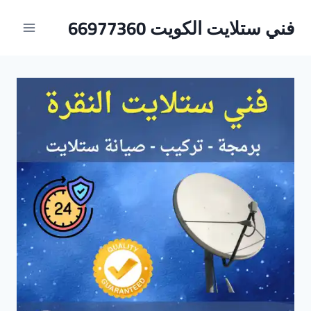
لتجاوز
فني ستلايت الكويت 66977360
لى
لمحتوى