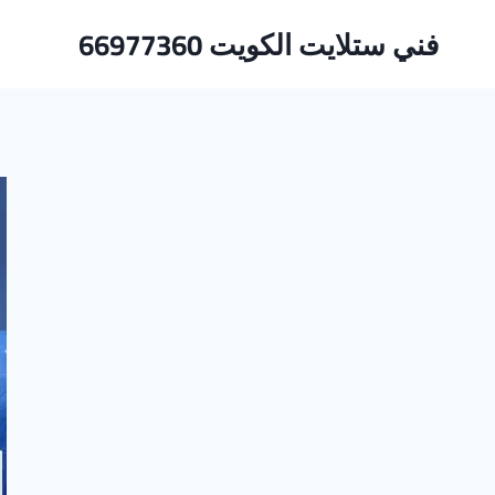
لتجاوز
فني ستلايت الكويت 66977360
لى
لمحتوى