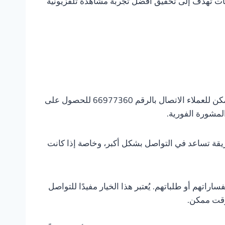
ات تهدف إلى تحقيق أفضل تجربة مشاهدة تلفزيونية
يتوفر عدة طرق للتواصل مع فني ستلايت النهضة بسهولة ويُسر. الطريقة الأولى تشمل الاتصال الهاتفي المباشر، حيث يمكن للعملاء الاتصال بالرقم 66977360 للحصول على
المشورة الفورية.
ريقة تساعد في التواصل بشكل أكبر، وخاصة إذا كانت
تهم أو طلباتهم. يُعتبر هذا الخيار مفيدًا للتواصل
وقت ممكن.