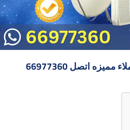
يزه اتصل 66977360