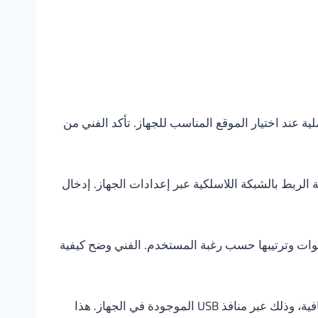
 عند اختيار الموقع المناسب للجهاز. تأكد الفني من
دة الصورة والصوت. بعدها تمت عملية الربط بالشبكة اللاسلكية عبر إعدادات الجهاز. إدخال
قنوات وترتيبها حسب رغبة المستخدم. الفني وضح كيفية
لم يقتصر العمل على تشغيل الريسيفر فقط، بل شمل أيضًا عملية توصيل الأجهزة الخارجية، مثل وحدات التخزين الإضافية، وذلك عبر منافذ USB الموجودة في الجهاز. هذا