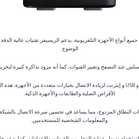
الوضوح.
لس عند التصفح وتغيير القنوات. كما أنه مزود بذاكرة كبيرة لتخزي
يشمل ريسيفر الواي فاي منافذ متعددة مثل HDMI و USB و إيثرنت لزيادة الاتصال بخيارات مت
الأقراص الصلبة والطابعات والأجهزة الذكية.
ذات النطاق المزدوج، مما يساعد في تحسين سرعة الاتصال بالشبكة
والمعلومات الشخصية للمستخدمين.
خدام تسهل عملية التنقل بين القنوات والإعدادات. كما يدعم خا