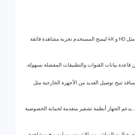
يتميز ريسيفر الواي فاي بتصميم مدمج وأنيق يناسب جميع أنواع الأجهزة التلفزيونية. يدعم الريسيفر تقنيات عالية الدقة مثل HD و 4K ليمنح المستخدم تجربة مشاهدة فائقة
ن قاعدة بيانات القنوات والتطبيقات المفضلة بسهولة.
عددة من الأجهزة. هذه المنافذ تتيح توصيل العديد من الأجهزة الخارجية مثل
. يدعم الجهاز أنظمة تشفير متقدمة لحماية الخصوصية
صية البث المباشر من الإنترنت، مما يسمح بمشاهدة