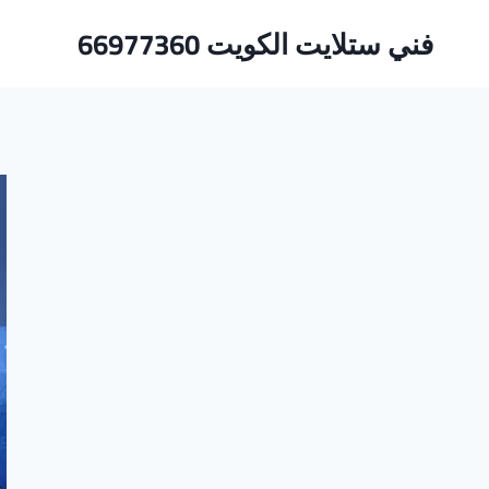
لتجاوز
فني ستلايت الكويت 66977360
لى
لمحتوى