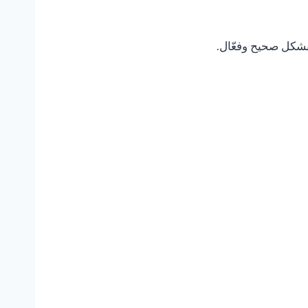
بشكل صحيح وفعّال.