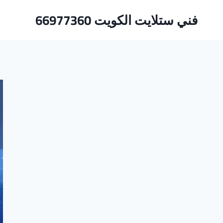
لتجاوز
فني ستلايت الكويت 66977360
لى
لمحتوى