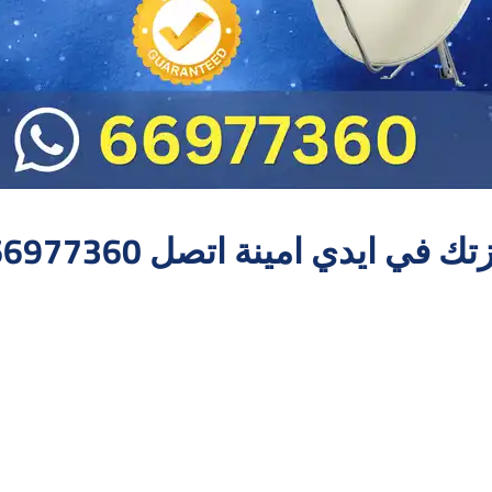
ي ايدي امينة اتصل 66977360