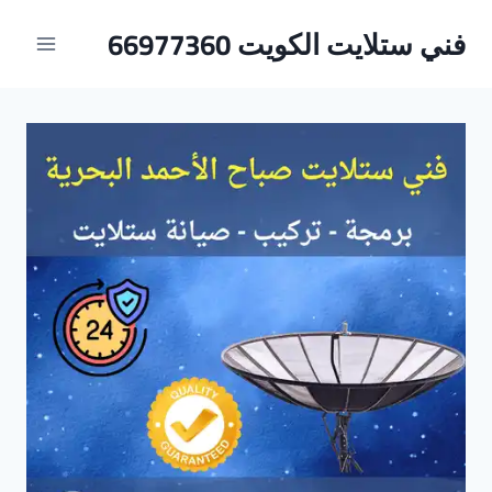
لتجاوز
فني ستلايت الكويت 66977360
لى
لمحتوى