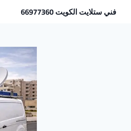
لتجاوز
فني ستلايت الكويت 66977360
لى
لمحتوى