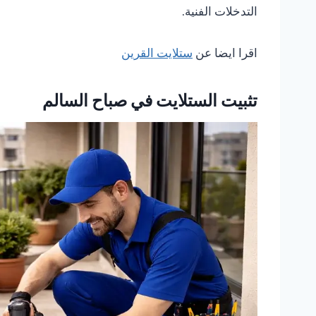
التدخلات الفنية.
اقرا ايضا عن
ستلايت القرين
تثبيت الستلايت في صباح السالم