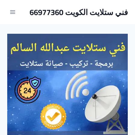
لتجاوز
فني ستلايت الكويت 66977360
لى
لمحتوى