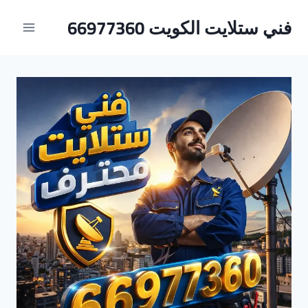
لتجاوز
فني ستلايت الكويت 66977360
لى
لمحتوى